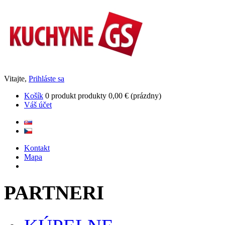
Vitajte,
Prihláste sa
Košík
0
produkt
produkty
0,00 €
(prázdny)
Váš účet
Kontakt
Mapa
PARTNERI