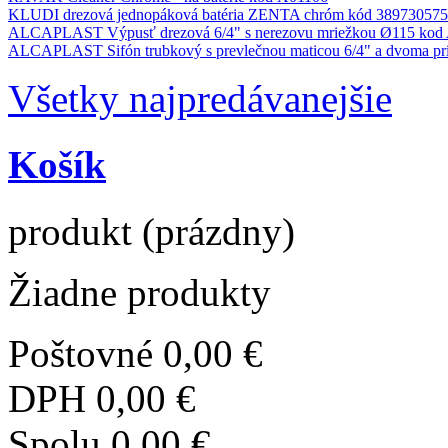
KLUDI drezová jednopáková batéria ZENTA chróm kód 389730575
ALCAPLAST Výpusť drezová 6/4" s nerezovu mriežkou Ø115 kod
ALCAPLAST Sifón trubkový s prevlečnou maticou 6/4" a dvoma pr
Všetky najpredávanejšie
Košík
produkt
(prázdny)
Žiadne produkty
Poštovné
0,00 €
DPH
0,00 €
Spolu
0,00 €