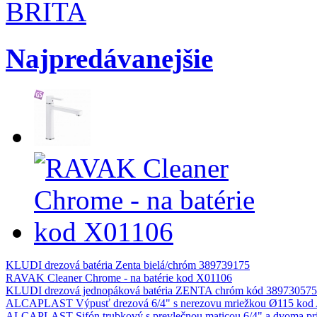
Najpredávanejšie
KLUDI drezová batéria Zenta bielá/chróm 389739175
RAVAK Cleaner Chrome - na batérie kod X01106
KLUDI drezová jednopáková batéria ZENTA chróm kód 389730575
ALCAPLAST Výpusť drezová 6/4" s nerezovu mriežkou Ø115 kod
ALCAPLAST Sifón trubkový s prevlečnou maticou 6/4" a dvoma pr