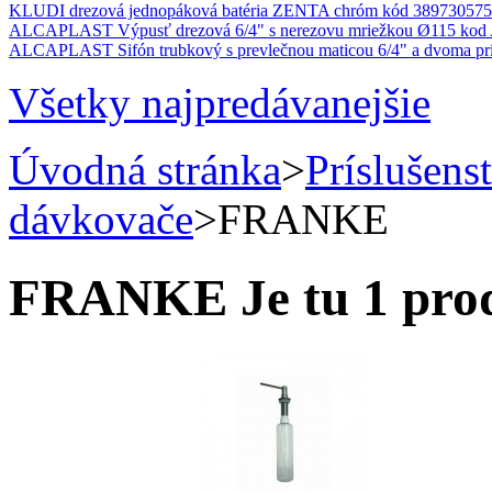
KLUDI drezová jednopáková batéria ZENTA chróm kód 389730575
ALCAPLAST Výpusť drezová 6/4" s nerezovu mriežkou Ø115 kod
ALCAPLAST Sifón trubkový s prevlečnou maticou 6/4" a dvoma pr
Všetky najpredávanejšie
Úvodná stránka
>
Príslušens
dávkovače
>
FRANKE
FRANKE
Je tu 1 pro