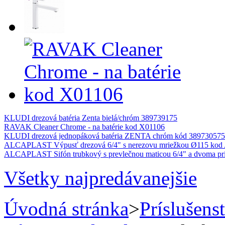
KLUDI drezová batéria Zenta bielá/chróm 389739175
RAVAK Cleaner Chrome - na batérie kod X01106
KLUDI drezová jednopáková batéria ZENTA chróm kód 389730575
ALCAPLAST Výpusť drezová 6/4" s nerezovu mriežkou Ø115 kod
ALCAPLAST Sifón trubkový s prevlečnou maticou 6/4" a dvoma pr
Všetky najpredávanejšie
Úvodná stránka
>
Príslušens