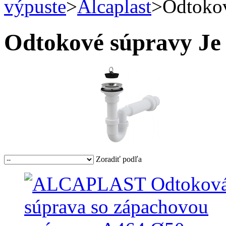
výpuste
>
Alcaplast
>
Odtoko
Odtokové súpravy
Je 
Zoradiť podľa