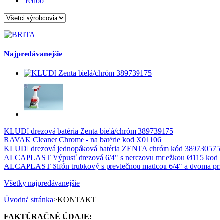
Yedoo
Najpredávanejšie
KLUDI drezová batéria Zenta bielá/chróm 389739175
RAVAK Cleaner Chrome - na batérie kod X01106
KLUDI drezová jednopáková batéria ZENTA chróm kód 389730575
ALCAPLAST Výpusť drezová 6/4" s nerezovu mriežkou Ø115 kod
ALCAPLAST Sifón trubkový s prevlečnou maticou 6/4" a dvoma pr
Všetky najpredávanejšie
Úvodná stránka
>
KONTAKT
FAKTÚRAČNÉ ÚDAJE: