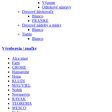
Výpuste
Odtokové súpravy
Drezové dávkovače
Blanco
FRANKE
Drezové nádoby a misky
Blanco
Tiahlo
Blanco
Výrobcovia / značky
Alca plast
Faris
GROHE
Hansgrohe
Hopa
KLUDI
MAUVIEL
Nobili
Novaservis
RAVAK
TEOREMA
WESCO