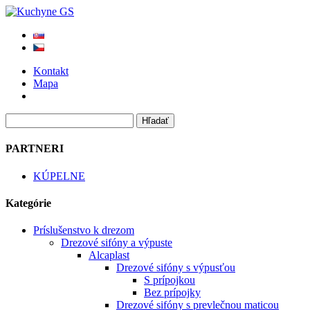
Kontakt
Mapa
PARTNERI
KÚPELNE
Kategórie
Príslušenstvo k drezom
Drezové sifóny a výpuste
Alcaplast
Drezové sifóny s výpusťou
S prípojkou
Bez prípojky
Drezové sifóny s prevlečnou maticou