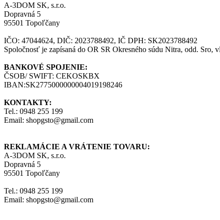
A -3DOM SK, s.r.o.
Dopravná 5
95501 Topoľčany
IČO: 47044624, DIČ: 2023788492, IČ DPH: SK2023788492
Spoločnosť je zapísaná do OR SR Okresného súdu Nitra, odd. Sro, v
BANKOVÉ SPOJENIE:
ČSOB/ SWIFT: CEKOSKBX
IBAN:SK2775000000004019198246
KONTAKTY:
Tel.: 0948 255 199
Email: shopgsto@gmail.com
REKLAMÁCIE A VRÁTENIE TOVARU:
A -3DOM SK, s.r.o.
Dopravná 5
95501 Topoľčany
Tel.: 0948 255 199
Email: shopgsto@gmail.com