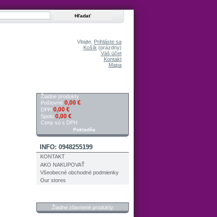
Vitajte,
Prihláste sa
Košík
(prázdny)
Váš účet
Kontakt
Mapa
KOŠÍK
Žiadne produkty
0,00 €
Poštovné
0,00 €
DPH
0,00 €
Spolu
Ceny sú s DPH
Pokladňa
INFO: 0948255199
KONTAKT
AKO NAKUPOVAŤ
Všeobecné obchodné podmienky
Our stores
ZĽAVNENÉ PRODUKTY
Žiadne zľavnené produkty