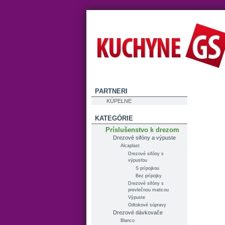
PARTNERI
KÚPELNE
KATEGÓRIE
Príslušenstvo k drezom
Drezové sifóny a výpuste
Alcaplast
Drezové sifóny s
výpusťou
S prípojkou
Bez prípojky
Drezové sifóny s
prevlečnou maticou
Výpuste
Odtokové súpravy
Drezové dávkovače
Blanco