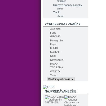
FRANKE
Drezové nádoby a misky
Blanco
Tiahlo
Blanco
VÝROBCOVIA / ZNAČKY
Alca plast
Faris
GROHE
Hansgrohe
Hopa
KLUDI
MAUVIEL
Nobili
Novaservis
RAVAK
TEOREMA
WESCO
Yedoo
NAJPREDÁVANEJŠIE