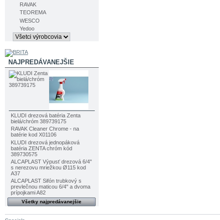
RAVAK
TEOREMA
WESCO
Yedoo
NAJPREDÁVANEJŠIE
KLUDI drezová batéria Zenta
bielá/chróm 389739175
RAVAK Cleaner Chrome - na
batérie kod X01106
KLUDI drezová jednopáková
batéria ZENTA chróm kód
389730575
ALCAPLAST Výpusť drezová 6/4"
s nerezovu mriežkou Ø115 kod
A37
ALCAPLAST Sifón trubkový s
prevlečnou maticou 6/4" a dvoma
prípojkami A82
Všetky najpredávanejšie