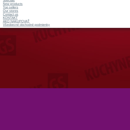
Specials
New products
Top sellers
Our stores
Contact us
KONTAKT
AKO NAKUPOVAŤ
Všeobecné obchodné podmienky