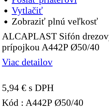
Vytlačiť
Zobraziť plnú veľkosť
ALCAPLAST Sifón drezový 
prípojkou A442P Ø50/40
Viac detailov
5,94 €
s DPH
Kód :
A442P Ø50/40