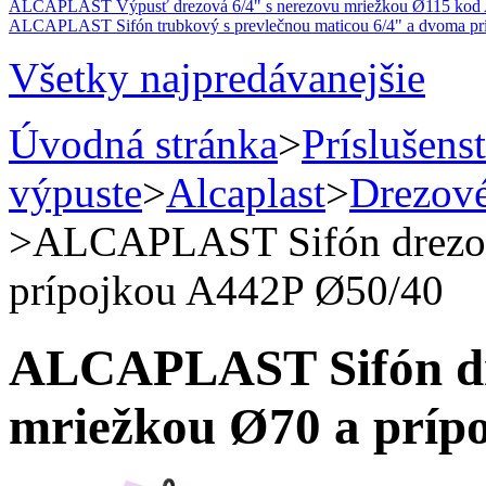
ALCAPLAST Výpusť drezová 6/4" s nerezovu mriežkou Ø115 kod
ALCAPLAST Sifón trubkový s prevlečnou maticou 6/4" a dvoma pr
Všetky najpredávanejšie
Úvodná stránka
>
Príslušens
výpuste
>
Alcaplast
>
Drezové
>
ALCAPLAST Sifón drezov
prípojkou A442P Ø50/40
ALCAPLAST Sifón dre
mriežkou Ø70 a príp