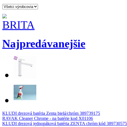
Najpredávanejšie
KLUDI drezová batéria Zenta bielá/chróm 389739175
RAVAK Cleaner Chrome - na batérie kod X01106
KLUDI drezová jednopáková batéria ZENTA chróm kód 389730575