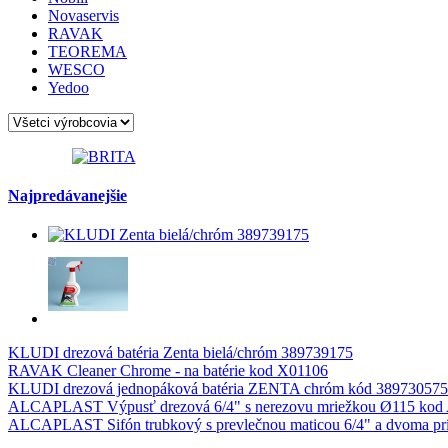
Novaservis
RAVAK
TEOREMA
WESCO
Yedoo
Najpredávanejšie
KLUDI drezová batéria Zenta bielá/chróm 389739175
RAVAK Cleaner Chrome - na batérie kod X01106
KLUDI drezová jednopáková batéria ZENTA chróm kód 389730575
ALCAPLAST Výpusť drezová 6/4" s nerezovu mriežkou Ø115 kod
ALCAPLAST Sifón trubkový s prevlečnou maticou 6/4" a dvoma pr