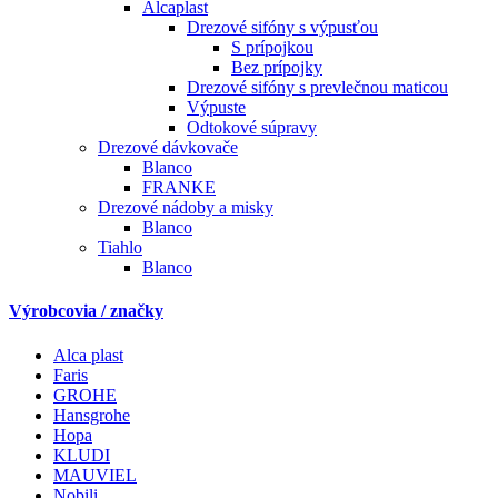
Alcaplast
Drezové sifóny s výpusťou
S prípojkou
Bez prípojky
Drezové sifóny s prevlečnou maticou
Výpuste
Odtokové súpravy
Drezové dávkovače
Blanco
FRANKE
Drezové nádoby a misky
Blanco
Tiahlo
Blanco
Výrobcovia / značky
Alca plast
Faris
GROHE
Hansgrohe
Hopa
KLUDI
MAUVIEL
Nobili