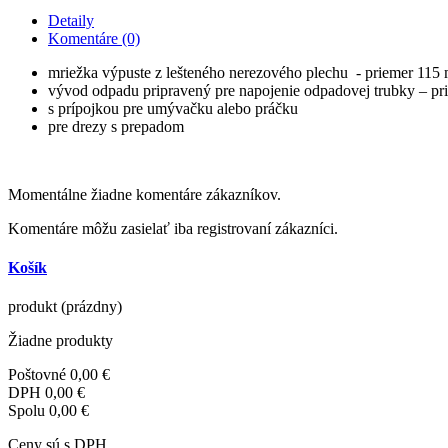
Detaily
Komentáre (0)
mriežka výpuste z lešteného nerezového plechu - priemer 115
vývod odpadu pripravený pre napojenie odpadovej trubky – p
s prípojkou pre umývačku alebo práčku
pre drezy s prepadom
Momentálne žiadne komentáre zákazníkov.
Komentáre môžu zasielať iba registrovaní zákazníci.
Košík
produkt
(prázdny)
Žiadne produkty
Poštovné
0,00 €
DPH
0,00 €
Spolu
0,00 €
Ceny sú s DPH