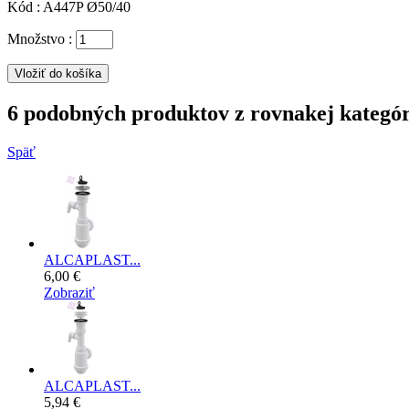
Kód :
A447P Ø50/40
Množstvo :
6 podobných produktov z rovnakej kategór
Späť
ALCAPLAST...
6,00 €
Zobraziť
ALCAPLAST...
5,94 €