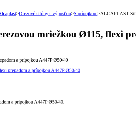
Alcaplast
>
Drezové sifóny s výpusťou
>
S prípojkou
>
ALCAPLAST Sifón 
ezovou mriežkou Ø115, flexi p
dom a prípojkou A447P Ø50/40 .