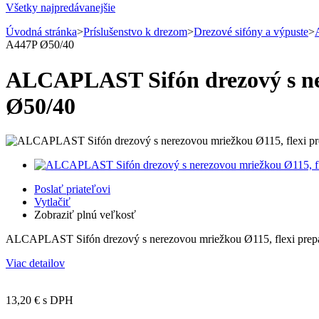
Všetky najpredávanejšie
Úvodná stránka
>
Príslušenstvo k drezom
>
Drezové sifóny a výpuste
>
A447P Ø50/40
ALCAPLAST Sifón drezový s ner
Ø50/40
Poslať priateľovi
Vytlačiť
Zobraziť plnú veľkosť
ALCAPLAST Sifón drezový s nerezovou mriežkou Ø115, flexi prepa
Viac detailov
13,20 €
s DPH