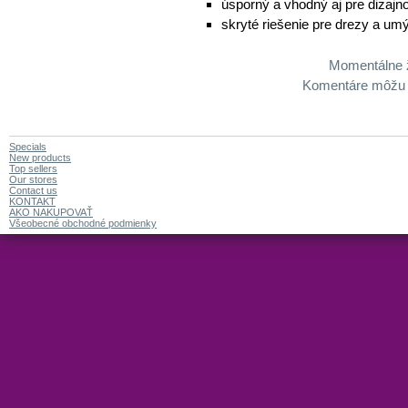
úsporný a vhodný aj pre dizajn
skryté riešenie pre drezy a um
Momentálne 
Komentáre môžu za
Specials
New products
Top sellers
Our stores
Contact us
KONTAKT
AKO NAKUPOVAŤ
Všeobecné obchodné podmienky