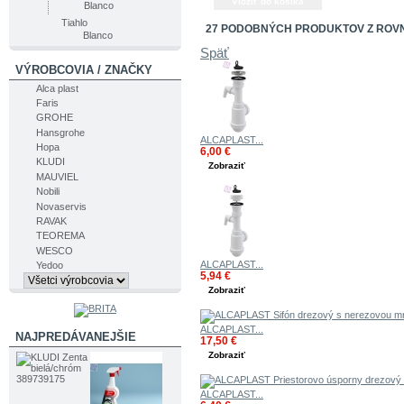
Blanco
Tiahlo
27 PODOBNÝCH PRODUKTOV Z ROV
Blanco
Späť
VÝROBCOVIA / ZNAČKY
Alca plast
Faris
GROHE
Hansgrohe
ALCAPLAST...
Hopa
6,00 €
KLUDI
Zobraziť
MAUVIEL
Nobili
Novaservis
RAVAK
TEOREMA
WESCO
ALCAPLAST...
Yedoo
5,94 €
Zobraziť
ALCAPLAST...
NAJPREDÁVANEJŠIE
17,50 €
Zobraziť
ALCAPLAST...