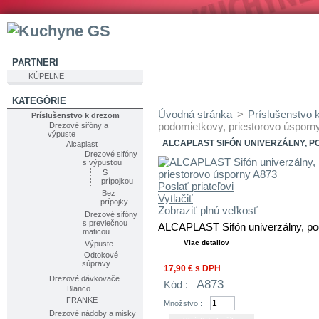
PARTNERI
KÚPELNE
KATEGÓRIE
Úvodná stránka
>
Príslušenstvo 
Príslušenstvo k drezom
podomietkovy, priestorovo úsporn
Drezové sifóny a
výpuste
ALCAPLAST SIFÓN UNIVERZÁLNY, P
Alcaplast
Drezové sifóny
s výpusťou
S
prípojkou
Poslať priateľovi
Bez
Vytlačiť
prípojky
Zobraziť plnú veľkosť
Drezové sifóny
s prevlečnou
ALCAPLAST Sifón univerzálny, po
maticou
Viac detailov
Výpuste
Odtokové
súpravy
17,90 €
s DPH
Drezové dávkovače
A873
Kód :
Blanco
FRANKE
Množstvo :
Drezové nádoby a misky