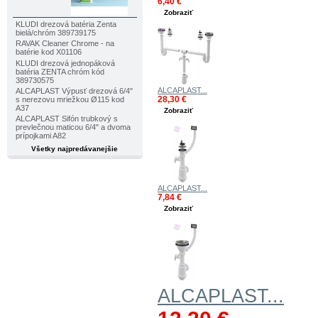
6,40 €
Zobraziť
KLUDI drezová batéria Zenta
bielá/chróm 389739175
RAVAK Cleaner Chrome - na
batérie kod X01106
KLUDI drezová jednopáková
batéria ZENTA chróm kód
389730575
ALCAPLAST...
ALCAPLAST Výpusť drezová 6/4"
28,30 €
s nerezovu mriežkou Ø115 kod
A37
Zobraziť
ALCAPLAST Sifón trubkový s
prevlečnou maticou 6/4" a dvoma
prípojkami A82
Všetky najpredávanejšie
ALCAPLAST...
7,84 €
Zobraziť
ALCAPLAST...