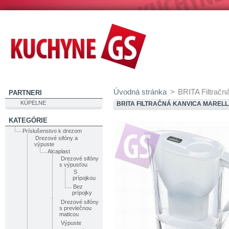
Úvodná stránka
>
BRITA Filtračn
PARTNERI
KÚPELNE
BRITA FILTRAČNÁ KANVICA MARELL
KATEGÓRIE
Príslušenstvo k drezom
Drezové sifóny a
výpuste
Alcaplast
Drezové sifóny
s výpusťou
S
prípojkou
Bez
prípojky
Drezové sifóny
s prevlečnou
maticou
Výpuste