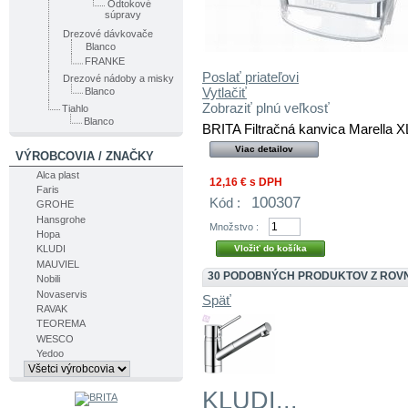
Odtokové
súpravy
Drezové dávkovače
Blanco
FRANKE
Poslať priateľovi
Drezové nádoby a misky
Vytlačiť
Blanco
Zobraziť plnú veľkosť
Tiahlo
Blanco
BRITA Filtračná kanvica Marella XL
Viac detailov
VÝROBCOVIA / ZNAČKY
Alca plast
12,16 €
s DPH
Faris
100307
Kód :
GROHE
Hansgrohe
Množstvo :
Hopa
KLUDI
MAUVIEL
30 PODOBNÝCH PRODUKTOV Z ROV
Nobili
Novaservis
Späť
RAVAK
TEOREMA
WESCO
Yedoo
KLUDI...