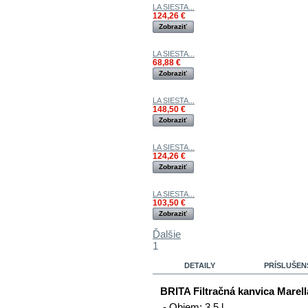
LA SIESTA...
124,26 €
Zobraziť
LA SIESTA...
68,88 €
Zobraziť
LA SIESTA...
148,50 €
Zobraziť
LA SIESTA...
124,26 €
Zobraziť
LA SIESTA...
103,50 €
Zobraziť
Ďalšie
1
DETAILY
PRÍSLUŠEN
BRITA Filtračná kanvica Marell
- Objem: 3,5 l