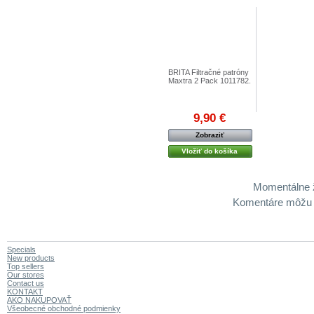
BRITA Filtračné patróny
Maxtra 2 Pack 1011782 .
9,90 €
Zobraziť
Vložiť do košíka
Momentálne 
Komentáre môžu za
Specials
New products
Top sellers
Our stores
Contact us
KONTAKT
AKO NAKUPOVAŤ
Všeobecné obchodné podmienky