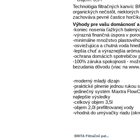
Technológia filtračných kanvíc 
organických nečistôt, niektorýc
zachováva pevné častice horčík
Výhody pre vašu domácnosť a 
-koniec nosenia ťažkých balenýc
-výrazná finančná úspora v poro
-minimálne množstvo plastovéh
-osviežujúca a chutná voda hne
-lepšia chuť a výraznejšia aróma
-ochrana domácich spotrebičo
-100% záruka spokojnosti - možn
bezudania dôvodu (viac na www.
-moderný mladý dizajn
-praktické plnenie jednou rukou
-jedinečný systém Maxtra FlowCon
najlepšie výsledky
-celkový objem 3,5l
-objem 2,0l prefiltrovanej vody
-vhodná do umývačky riadu (ok
BRITA Filtračné pat...