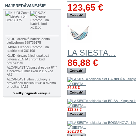
123,65 €
NAJPREDÁVANEJŠIE
Zobraziť
KLUDI drezová batéria Zenta
bielá/chróm 389739175
RAVAK Cleaner Chrome - na
LA SIESTA...
batérie kod X01106
KLUDI drezová jednopáková
batéria ZENTA chróm kód
86,88 €
389730575
ALCAPLAST Výpusť drezová 6/4"
Zobraziť
s nerezovu mriežkou Ø115 kod
A37
ALCAPLAST Sifón trubkový s
prevlečnou maticou 6/4" a dvoma
LA SIESTA...
prípojkami A82
86,88 €
Zobraziť
Všetky najpredávanejšie
LA SIESTA...
113,88 €
Zobraziť
LA SIESTA...
262,73 €