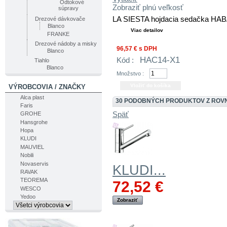
Odtokové
Zobraziť plnú veľkosť
súpravy
LA SIESTA hojdacia sedačka HAB
Drezové dávkovače
Blanco
Viac detailov
FRANKE
Drezové nádoby a misky
96,57 €
s DPH
Blanco
HAC14-X1
Kód :
Tiahlo
Blanco
Množstvo :
VÝROBCOVIA / ZNAČKY
Alca plast
30 PODOBNÝCH PRODUKTOV Z ROV
Faris
Späť
GROHE
Hansgrohe
Hopa
KLUDI
MAUVIEL
Nobili
Novaservis
KLUDI...
RAVAK
TEOREMA
72,52 €
WESCO
Yedoo
Zobraziť