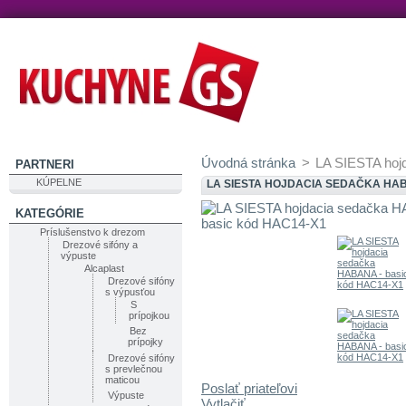
Úvodná stránka
>
LA SIESTA hoj
PARTNERI
KÚPELNE
LA SIESTA HOJDACIA SEDAČKA HAB
KATEGÓRIE
Príslušenstvo k drezom
Drezové sifóny a
výpuste
Alcaplast
Drezové sifóny
s výpusťou
S
prípojkou
Bez
prípojky
Drezové sifóny
s prevlečnou
maticou
Poslať priateľovi
Výpuste
Vytlačiť