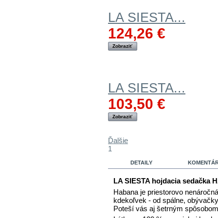
LA SIESTA...
124,26 €
Zobraziť
LA SIESTA...
103,50 €
Zobraziť
Ďalšie
1
DETAILY
KOMENTÁRE
LA SIESTA hojdacia sedačka 
Habana je priestorovo nenáročná,
kdekoľvek - od spálne, obývačky 
Poteší vás aj šetrným spôsobom v