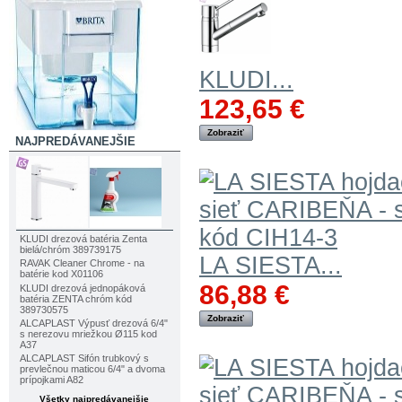
KLUDI...
123,65 €
Zobraziť
NAJPREDÁVANEJŠIE
KLUDI drezová batéria Zenta
bielá/chróm 389739175
LA SIESTA...
RAVAK Cleaner Chrome - na
batérie kod X01106
86,88 €
KLUDI drezová jednopáková
batéria ZENTA chróm kód
389730575
Zobraziť
ALCAPLAST Výpusť drezová 6/4"
s nerezovu mriežkou Ø115 kod
A37
ALCAPLAST Sifón trubkový s
prevlečnou maticou 6/4" a dvoma
prípojkami A82
Všetky najpredávanejšie