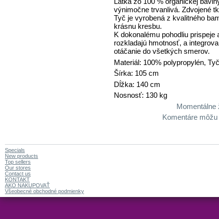
Látka zo 100 % organickej bavl
výnimočne trvanlivá. Zdvojené tk
Tyč je vyrobená z kvalitného b
krásnu kresbu.
K dokonalému pohodliu prispeje 
rozkladajú hmotnosť, a integrov
otáčanie do všetkých smerov.
Materiál: 100% polypropylén, Ty
Šírka: 105 cm
Dĺžka: 140 cm
Nosnosť: 130 kg
Momentálne 
Komentáre môžu za
Specials
New products
Top sellers
Our stores
Contact us
KONTAKT
AKO NAKUPOVAŤ
Všeobecné obchodné podmienky