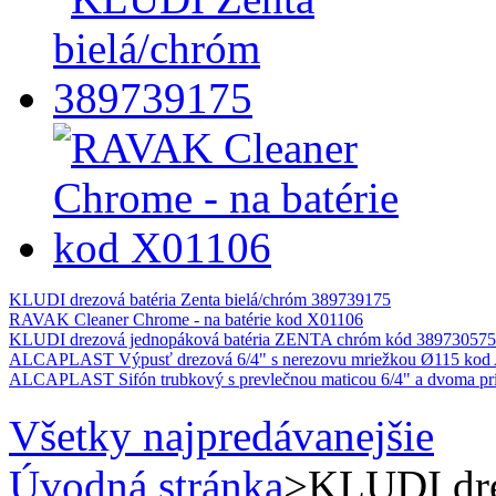
KLUDI drezová batéria Zenta bielá/chróm 389739175
RAVAK Cleaner Chrome - na batérie kod X01106
KLUDI drezová jednopáková batéria ZENTA chróm kód 389730575
ALCAPLAST Výpusť drezová 6/4" s nerezovu mriežkou Ø115 kod
ALCAPLAST Sifón trubkový s prevlečnou maticou 6/4" a dvoma pr
Všetky najpredávanejšie
Úvodná stránka
>
KLUDI dre