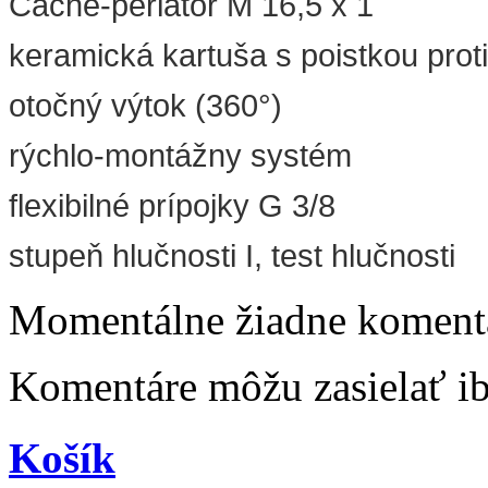
Caché-perlátor M 16,5 x 1
keramická kartuša s poistkou prot
otočný výtok (360°)
rýchlo-montážny systém
flexibilné prípojky G 3/8
stupeň hlučnosti I, test hlučnosti
Momentálne žiadne komentá
Komentáre môžu zasielať iba
Košík