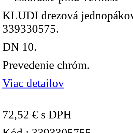
KLUDI drezová jednopákov
339330575 .
DN 10.
Prevedenie chróm.
Viac detailov
72,52 €
s DPH
Kód :
3393305755