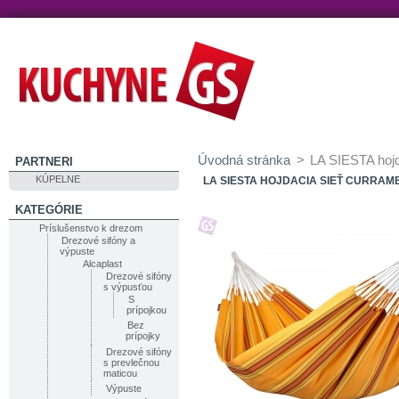
Úvodná stránka
>
LA SIESTA hoj
PARTNERI
KÚPELNE
LA SIESTA HOJDACIA SIEŤ CURRAM
KATEGÓRIE
Príslušenstvo k drezom
Drezové sifóny a
výpuste
Alcaplast
Drezové sifóny
s výpusťou
S
prípojkou
Bez
prípojky
Drezové sifóny
s prevlečnou
maticou
Výpuste