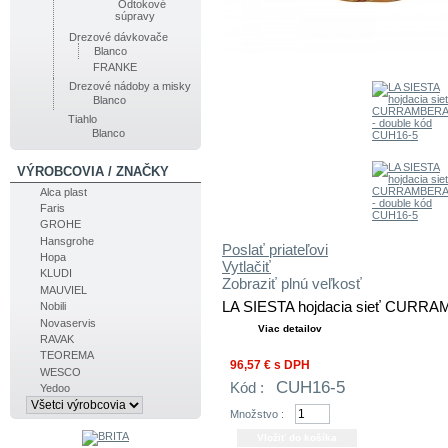
Odtokové
súpravy
Drezové dávkovače
Blanco
FRANKE
Drezové nádoby a misky
Blanco
Tiahlo
Blanco
VÝROBCOVIA / ZNAČKY
Alca plast
Faris
GROHE
Hansgrohe
Poslať priateľovi
Hopa
Vytlačiť
KLUDI
Zobraziť plnú veľkosť
MAUVIEL
LA SIESTA hojdacia sieť CURRAM
Nobili
Novaservis
Viac detailov
RAVAK
TEOREMA
96,57 €
s DPH
WESCO
CUH16-5
Kód :
Yedoo
Množstvo :