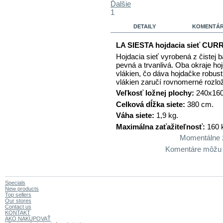
Ďalšie
1
DETAILY
KOMENTÁRE
LA SIESTA hojdacia sieť CUR
Hojdacia sieť vyrobená z č
istej 
pevná a trvanlivá. Oba okraje h
vlákien, čo dáva hojdačke robustn
vlákien zaručí rovnomerné rozlo
Veľkosť ložnej plochy:
240x16
Celková dĺžka siete:
380 cm.
Váha siete:
1,9 kg.
Maximálna zaťažiteľnosť:
160 
Momentálne 
Komentáre môžu za
Specials
New products
Top sellers
Our stores
Contact us
KONTAKT
AKO NAKUPOVAŤ