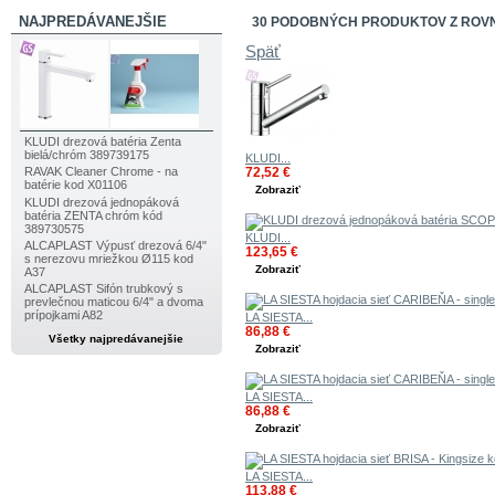
NAJPREDÁVANEJŠIE
30 PODOBNÝCH PRODUKTOV Z ROV
Späť
KLUDI drezová batéria Zenta
bielá/chróm 389739175
KLUDI...
72,52 €
RAVAK Cleaner Chrome - na
batérie kod X01106
Zobraziť
KLUDI drezová jednopáková
batéria ZENTA chróm kód
389730575
KLUDI...
ALCAPLAST Výpusť drezová 6/4"
123,65 €
s nerezovu mriežkou Ø115 kod
Zobraziť
A37
ALCAPLAST Sifón trubkový s
prevlečnou maticou 6/4" a dvoma
prípojkami A82
LA SIESTA...
86,88 €
Všetky najpredávanejšie
Zobraziť
LA SIESTA...
86,88 €
Zobraziť
LA SIESTA...
113,88 €