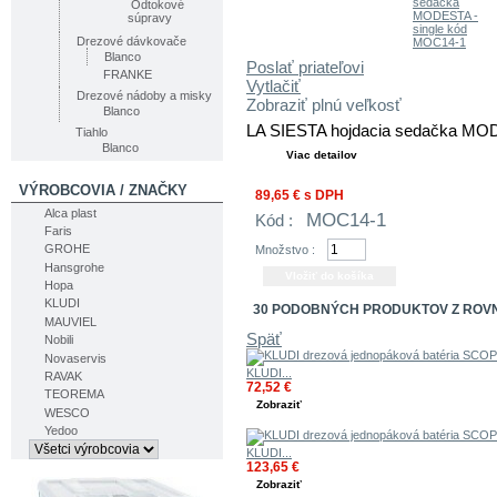
Odtokové
súpravy
Drezové dávkovače
Blanco
Poslať priateľovi
FRANKE
Vytlačiť
Drezové nádoby a misky
Zobraziť plnú veľkosť
Blanco
LA SIESTA hojdacia sedačka MOD
Tiahlo
Blanco
Viac detailov
VÝROBCOVIA / ZNAČKY
89,65 €
s DPH
Alca plast
MOC14-1
Kód :
Faris
GROHE
Množstvo :
Hansgrohe
Hopa
KLUDI
30 PODOBNÝCH PRODUKTOV Z ROV
MAUVIEL
Späť
Nobili
Novaservis
KLUDI...
RAVAK
72,52 €
TEOREMA
Zobraziť
WESCO
Yedoo
KLUDI...
123,65 €
Zobraziť