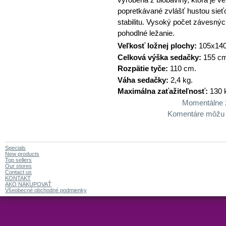
popretkávané zvlášť hustou sieť
stabilitu. Vysoký počet závesný
pohodlné ležanie.
Veľkosť ložnej plochy:
105x14
Celková výška sedačky:
155 c
Rozpätie tyče:
110 cm.
Váha sedačky:
2,4
kg.
Maximálna zaťažiteľnosť:
130 
Momentálne 
Komentáre môžu za
Specials
New products
Top sellers
Our stores
Contact us
KONTAKT
AKO NAKUPOVAŤ
Všeobecné obchodné podmienky