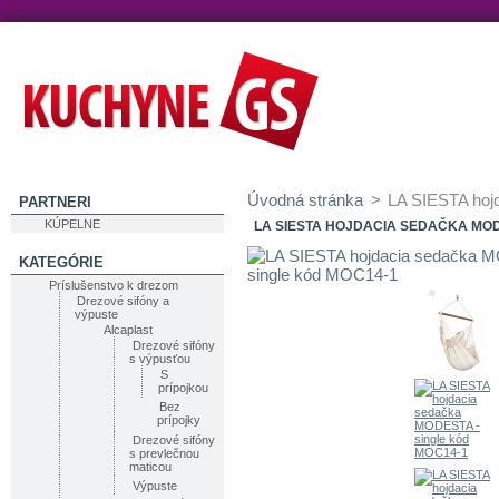
Úvodná stránka
>
LA SIESTA hoj
PARTNERI
KÚPELNE
LA SIESTA HOJDACIA SEDAČKA MOD
KATEGÓRIE
Príslušenstvo k drezom
Drezové sifóny a
výpuste
Alcaplast
Drezové sifóny
s výpusťou
S
prípojkou
Bez
prípojky
Drezové sifóny
s prevlečnou
maticou
Výpuste