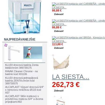
LA SIESTA...
86,88 €
Zobraziť
LA SIESTA...
86,88 €
Zobraziť
NAJPREDÁVANEJŠIE
LA SIESTA...
113,88 €
Zobraziť
KLUDI drezová batéria Zenta
bielá/chróm 389739175
RAVAK Cleaner Chrome - na
batérie kod X01106
LA SIESTA...
KLUDI drezová jednopáková
batéria ZENTA chróm kód
262,73 €
389730575
ALCAPLAST Výpusť drezová 6/4"
s nerezovu mriežkou Ø115 kod
Zobraziť
A37
ALCAPLAST Sifón trubkový s
prevlečnou maticou 6/4" a dvoma
prípojkami A82