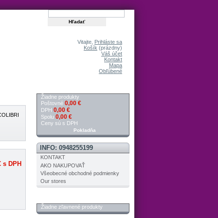
Vitajte,
Prihláste sa
Košík
(prázdny)
Váš účet
Kontakt
Mapa
Obľúbené
KOŠÍK
Žiadne produkty
0,00 €
Poštovné
0,00 €
DPH
 COLIBRI
0,00 €
Spolu
Ceny sú s DPH
Pokladňa
INFO: 0948255199
KONTAKT
€
s DPH
AKO NAKUPOVAŤ
Všeobecné obchodné podmienky
Our stores
ZĽAVNENÉ PRODUKTY
Žiadne zľavnené produkty