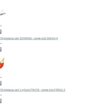
..
..
..
..