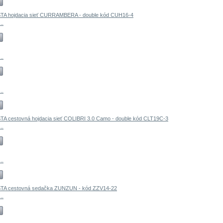
..
..
..
..
..
..