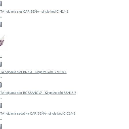
..
..
..
..
..