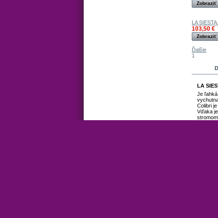
Zobraziť
LA SIESTA.
103,50 €
Zobraziť
Ďalšie
1
D
LA SIES
Je ľahká
vychutna
Colibri 
Vďaka je
stromom 
plážovú d
Materiál
Šírka: 1
Dĺžka: 
Nosnosť
Specials
New products
Top sellers