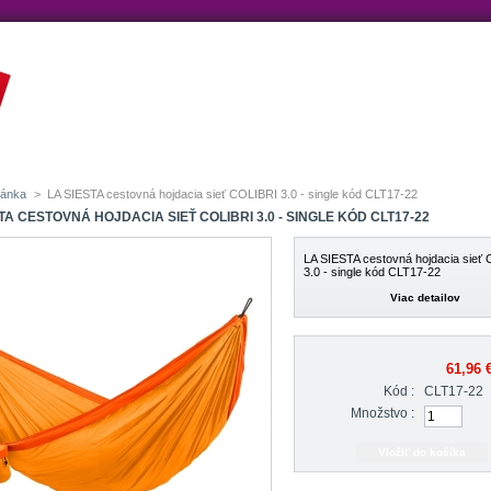
ránka
>
LA SIESTA cestovná hojdacia sieť COLIBRI 3.0 - single kód CLT17-22
TA CESTOVNÁ HOJDACIA SIEŤ COLIBRI 3.0 - SINGLE KÓD CLT17-22
LA SIESTA cestovná hojdacia sieť
3.0 - single kód CLT17-22
Viac detailov
61,96 
Kód :
CLT17-22
Množstvo :