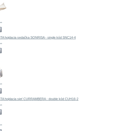
..
..
..
..
..