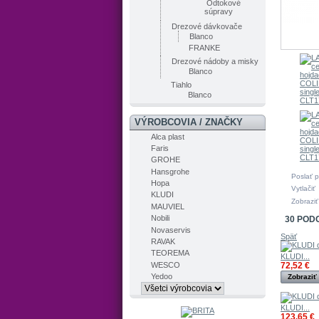
Odtokové
súpravy
Drezové dávkovače
Blanco
FRANKE
Drezové nádoby a misky
Blanco
Tiahlo
Blanco
VÝROBCOVIA / ZNAČKY
Alca plast
Faris
GROHE
Hansgrohe
Poslať p
Hopa
Vytlačiť
KLUDI
Zobraziť
MAUVIEL
Nobili
30 POD
Novaservis
Späť
RAVAK
TEOREMA
KLUDI...
WESCO
72,52 €
Yedoo
Zobraziť
KLUDI...
123,65 €