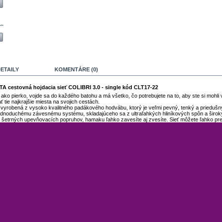
..
ETAILY
KOMENTÁRE (0)
TA cestovná hojdacia sieť COLIBRI 3.0 - single kód CLT17-22
 ako pierko, vojde sa do každého batohu a má všetko, čo potrebujete na to, aby ste si mohli v
ť tie najkrajšie miesta na svojich cestách.
je vyrobená z vysoko kvalitného padákového hodvábu, ktorý je veľmi pevný, tenký a priedušn
dnoduchému závesnému systému, skladajúceho sa z ultraľahkých hliníkových spôn a širok
šetrných upevňovacích popruhov, hamaku ľahko zavesíte aj zvesíte. Sieť môžete ľahko pr
eku, ľahkú prikrývku či tienidlo proti slnku.
: 100% Polyamid, Lano: 100% Polyester, Hák: Letecký hliník
70 cm
300 cm
: 180 kg
Momentálne žiadne komentáre zákazníkov.
Komentáre môžu zasielať iba registrovaní zákazníci.