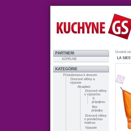
Úvodná st
PARTNERI
LA SIES
KÚPELNE
KATEGÓRIE
Príslušenstvo k drezom
Drezové sifóny a
výpuste
Alcaplast
Drezové sifóny
s výpusťou
S
prípojkou
Bez
prípojky
Drezové sifóny
s prevlečnou
maticou
Výpuste