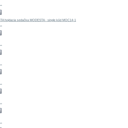
..
..
..
..
..
..
..