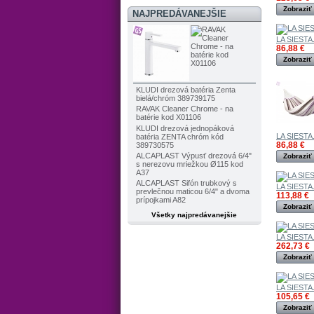
Zobraziť
NAJPREDÁVANEJŠIE
LA SIESTA.
86,88 €
Zobraziť
KLUDI drezová batéria Zenta
bielá/chróm 389739175
RAVAK Cleaner Chrome - na
batérie kod X01106
KLUDI drezová jednopáková
LA SIESTA.
batéria ZENTA chróm kód
86,88 €
389730575
ALCAPLAST Výpusť drezová 6/4"
Zobraziť
s nerezovu mriežkou Ø115 kod
A37
ALCAPLAST Sifón trubkový s
LA SIESTA.
prevlečnou maticou 6/4" a dvoma
113,88 €
prípojkami A82
Zobraziť
Všetky najpredávanejšie
LA SIESTA.
262,73 €
Zobraziť
LA SIESTA.
105,65 €
Zobraziť