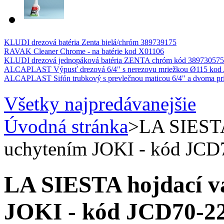
KLUDI drezová batéria Zenta bielá/chróm 389739175
RAVAK Cleaner Chrome - na batérie kod X01106
KLUDI drezová jednopáková batéria ZENTA chróm kód 389730575
ALCAPLAST Výpusť drezová 6/4" s nerezovu mriežkou Ø115 kod
ALCAPLAST Sifón trubkový s prevlečnou maticou 6/4" a dvoma pr
Všetky najpredávanejšie
Úvodná stránka
>
LA SIESTA 
uchytením JOKI - kód JCD
LA SIESTA hojdací va
JOKI - kód JCD70-2