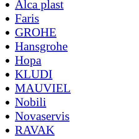
Alca plast
Faris
GROHE
Hansgrohe
Hopa
KLUDI
MAUVIEL
Nobili
Novaservis
RAVAK