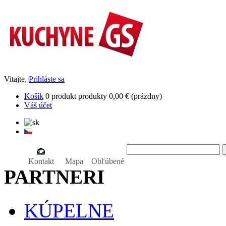
Vitajte,
Prihláste sa
Košík
0
produkt
produkty
0,00 €
(prázdny)
Váš účet
Kontakt
Mapa
Obľúbené
PARTNERI
KÚPELNE