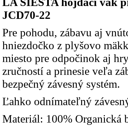
LA SIESTA hojdací vak pr
JCD70-22
Pre pohodu, zábavu aj vnú
hniezdočko z plyšovo mäkke
miesto pre odpočinok aj hr
zručností a prinesie veľa zá
bezpečný závesný systém.
Ľahko odnímateľný závesný 
Materiál: 100% Organická 