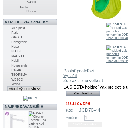
Blanco
Tiahlo
Blanco
VÝROBCOVIA / ZNAČKY
Alca plast
Faris
GROHE
Hansgrohe
Hopa
KLUDI
MAUVIEL
Nobili
Novaservis
RAVAK
Poslať priateľovi
TEOREMA
Vytlačiť
WESCO
Zobraziť plnú veľkosť
Yedoo
LA SIESTA hojdací vak pre deti s
Viac detailov
138,11 €
s DPH
NAJPREDÁVANEJŠIE
JCD70-44
Kód :
Množstvo :