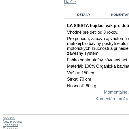
Ďalšie
1
DETAILY
KOMENTÁRE
LA SIESTA hojdací vak pre det
Vhodné pre deti od 3 rokov.
Pre pohodu, zábavu aj vnútornú
mäkkej bio bavlny poskytne útuln
motorických zručností a prinesie
závesný systém.
Ľahko odnímateľný závesný set j
Materiál: 100% Organická bavln
Výška: 150 cm
Šírka: 70 cm
Nosnosť: 80 kg
Momentálne 
Komentáre môžu za
Specials
New products
Top sellers
Our stores