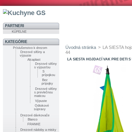
PARTNERI
KÚPELNE
KATEGÓRIE
Úvodná stránka
>
LA SIESTA hojd
Príslušenstvo k drezom
44
Drezové sifóny a
výpuste
LA SIESTA HOJDACÍ VAK PRE DETI S
Alcaplast
Drezové sifóny
s výpusťou
S
prípojkou
Bez
prípojky
Drezové sifóny
s prevlečnou
maticou
Výpuste
Odtokové
súpravy
Drezové dávkovače
Blanco
FRANKE
Drezové nádoby a misky