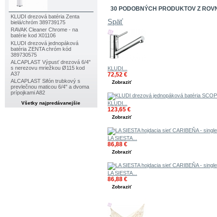
30 PODOBNÝCH PRODUKTOV Z ROV
KLUDI drezová batéria Zenta
Späť
bielá/chróm 389739175
RAVAK Cleaner Chrome - na
batérie kod X01106
KLUDI drezová jednopáková
batéria ZENTA chróm kód
389730575
ALCAPLAST Výpusť drezová 6/4"
s nerezovu mriežkou Ø115 kod
KLUDI...
A37
72,52 €
ALCAPLAST Sifón trubkový s
Zobraziť
prevlečnou maticou 6/4" a dvoma
prípojkami A82
KLUDI...
Všetky najpredávanejšie
123,65 €
Zobraziť
LA SIESTA...
86,88 €
Zobraziť
LA SIESTA...
86,88 €
Zobraziť