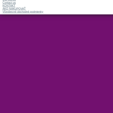
Contact us
KONTAKT
AKO NAKUPOVAŤ
Všeobecné obchodné podmienky